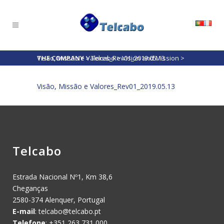
THE COMPANY
Visão, Missão e Valores_Rev01_2019.05.13
>
Telcabo
>
Vision and Mission
>
Visão, Missão e Valores_Rev01_2019.05.13
Telcabo
Estrada Nacional Nº1, Km 38,6
Cheganças
2580-374 Alenquer, Portugal
E-mail
:
telcabo@telcabo.pt
Telefone
: +351 263 731 000