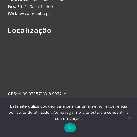
Fax
: +351 263 731 060
Web
: www.telcabo.pt
Localização
GPS
: N 39.07357º W 8.99321º
Este site utiliza cookies para permitir uma melhor experiência
por parte do utilizador. Ao navegar no site estará a consentir a
sua utilização.
Copyright © 2008 Telcabo, Telecomunicações e Electricidade, SA. -
Ok
Todos os direitos reservados.