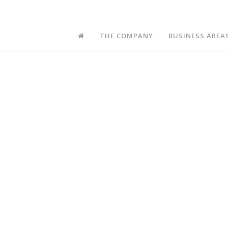
das-new
THE COMPANY
BUSINESS AREA