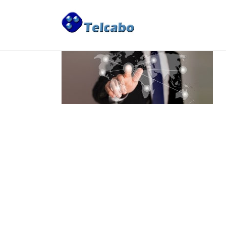
THE COMPANY
>
Telcabo
>
Subsidiaries
>
participa