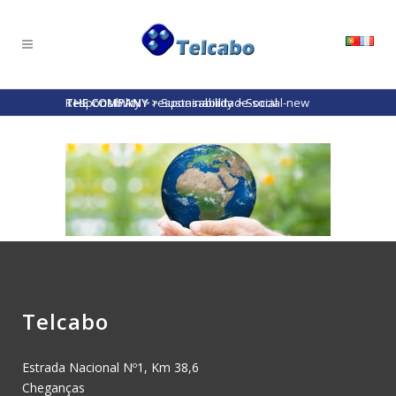
THE COMPANY
Social Responsibility
>
>
responsabilidade-social-new
Sustainability
>
Telcabo
Estrada Nacional Nº1, Km 38,6
Cheganças