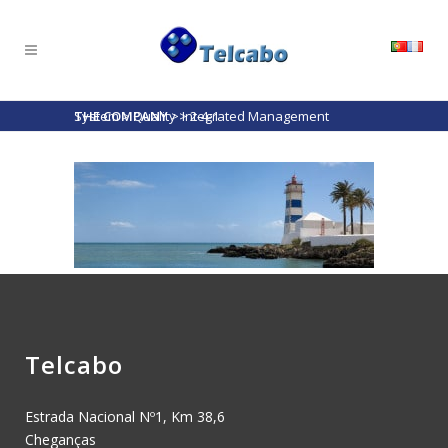
THE COMPANY
Integrated Management System
>
Quality
>
>
2-4-1
Telcabo
Estrada Nacional Nº1, Km 38,6
Cheganças