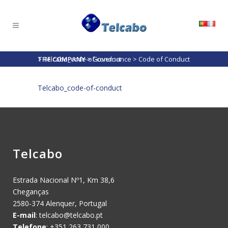
THE COMPANY
>
Telcabo_code-of-conduct
>
Governance
>
Code of Conduct
Telcabo_code-of-conduct
Telcabo
Estrada Nacional Nº1, Km 38,6
Cheganças
2580-374 Alenquer, Portugal
E-mail
:
telcabo@telcabo.pt
Telefone
: +351 263 731 000