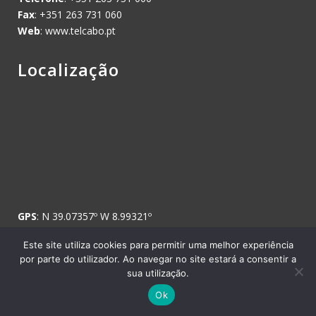
Fax
: +351 263 731 060
Web
: www.telcabo.pt
Localização
GPS
: N 39.07357º W 8.99321º
Este site utiliza cookies para permitir uma melhor experiência
por parte do utilizador. Ao navegar no site estará a consentir a
sua utilização.
Copyright © 2008 Telcabo, Telecomunicações e Electricidade, SA. -
Ok
Todos os direitos reservados.