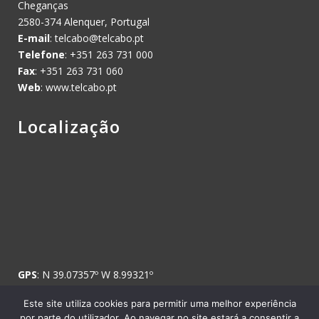
Cheganças
2580-374 Alenquer, Portugal
E-mail
:
telcabo@telcabo.pt
Telefone
: +351 263 731 000
Fax
: +351 263 731 060
Web
: www.telcabo.pt
Localização
GPS
: N 39.07357º W 8.99321º
Este site utiliza cookies para permitir uma melhor experiência
por parte do utilizador. Ao navegar no site estará a consentir a