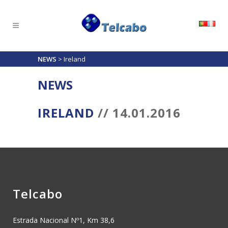
NEWS
>
Ireland
NEWS
IRELAND
// 14.01.2016
Telcabo
Estrada Nacional Nº1, Km 38,6