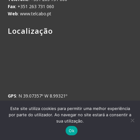
Fax
: +351 263 731 060
Web
: www.telcabo.pt
Localização
GPS
: N 39.07357º W 8.99321º
Este site utiliza cookies para permitir uma melhor experiência
por parte do utilizador. Ao navegar no site estará a consentir a
sua utilização.
Copyright © 2008 Telcabo, Telecomunicações e Electricidade, SA. -
Ok
Todos os direitos reservados.