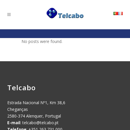
No posts were found.
Telcabo
Estrada Nacional Nº1, Km 38,6
Cheganças
2580-374 Alenquer, Portugal
E-mail
:
telcabo@telcabo.pt
Telefone
: +351 263 731 000