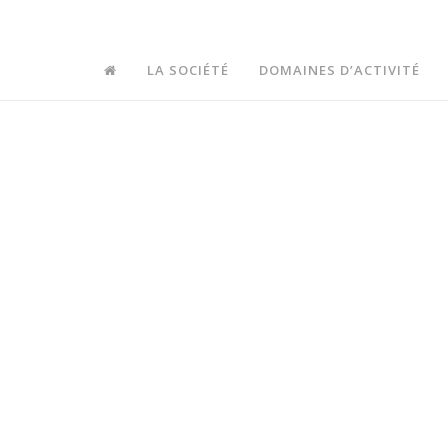
>
Manual Segurança, Saúde e Ambiente_Edição B
LA SOCIÉTÉ
DOMAINES D’ACTIVITÉ