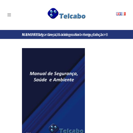
A EMPRESA
Manual Segurança, Saúde e Ambiente_Edição B
>
Gestão Integrada
>
Segurança
>