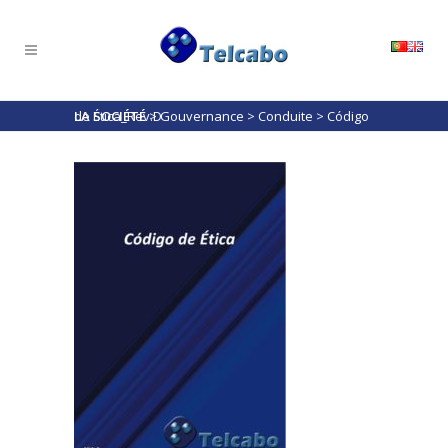
LA SOCIÉTÉ
Código de Ética_Rev.D
>
Gouvernance
>
Conduite
>