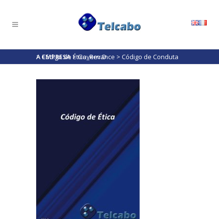
A EMPRESA
>
Código de Ética_Rev.D
>
Governance
>
Código de Conduta