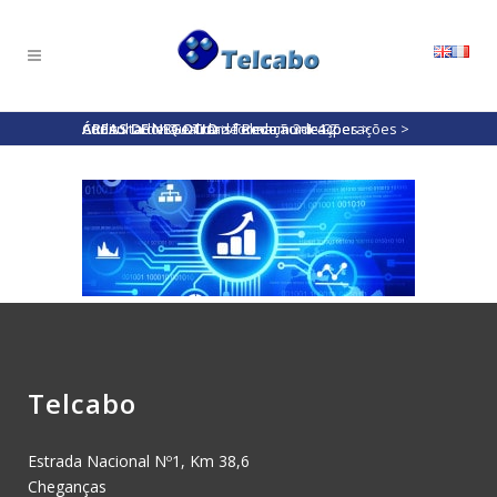
ÁREAS DE NEGOCIO
Consultadoria e Transformação de Operações
Auditoria de Qualidade Rede
>
Telecomunicações
>
3-1-4-2
>
>
Telcabo
Estrada Nacional Nº1, Km 38,6
Cheganças