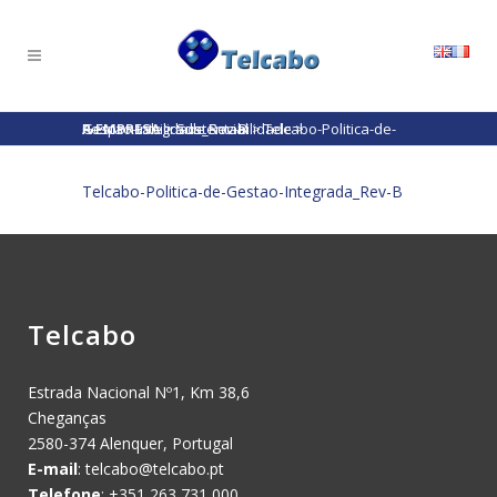
A EMPRESA
Responsabilidade Social
Telcabo-Politica-de-Gestao-Integrada_Rev-B
>
Sustentabilidade
>
>
Telcabo-Politica-de-Gestao-Integrada_Rev-B
Telcabo
Estrada Nacional Nº1, Km 38,6
Cheganças
2580-374 Alenquer, Portugal
E-mail
:
telcabo@telcabo.pt
Telefone
: +351 263 731 000