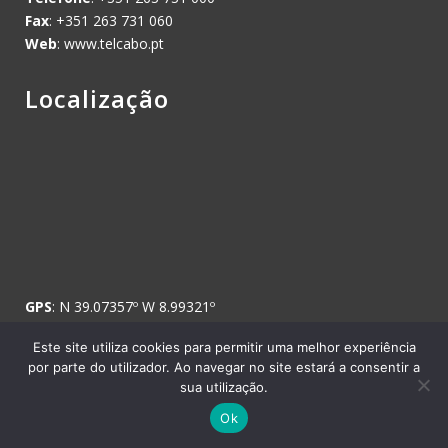
Fax
: +351 263 731 060
Web
: www.telcabo.pt
Localização
GPS
: N 39.07357º W 8.99321º
Este site utiliza cookies para permitir uma melhor experiência
por parte do utilizador. Ao navegar no site estará a consentir a
sua utilização.
Copyright © 2008 Telcabo, Telecomunicações e Electricidade, SA. -
Ok
Todos os direitos reservados.