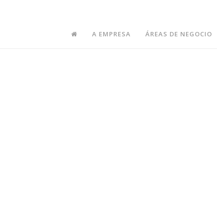
ica de Tratamento de Denúncias e de Não Retaliação_Rev.0
A EMPRESA
ÁREAS DE NEGOCIO