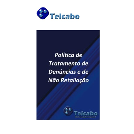
A EMPRESA
>
Governance
>
Políticas Telcabo
>
Polít