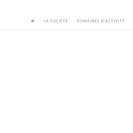
>
Mapa de Processos da Telcabo_RO_2019.09.20
LA SOCIÉTÉ
DOMAINES D’ACTIVITÉ