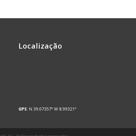
Localização
GPS
: N 39.07357º W 8.99321º