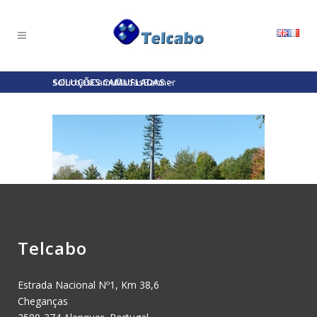
SOLUÇÕES CAMUFLADAS
solucoesCamufladasBanner
>
Telcabo
Estrada Nacional Nº1, Km 38,6
Cheganças