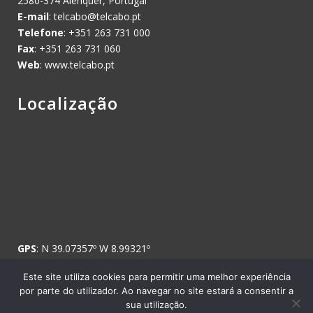
2580-374 Alenquer, Portugal
E-mail
:
telcabo@telcabo.pt
Telefone
: +351 263 731 000
Fax
: +351 263 731 060
Web
: www.telcabo.pt
Localização
GPS
: N 39.07357º W 8.99321º
Este site utiliza cookies para permitir uma melhor experiência
por parte do utilizador. Ao navegar no site estará a consentir a
sua utilização.