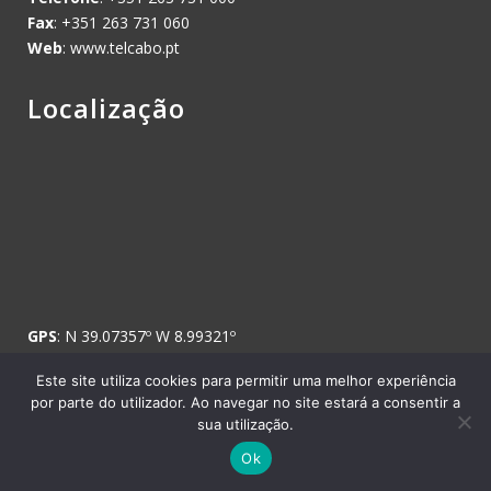
Fax
: +351 263 731 060
Web
: www.telcabo.pt
Localização
GPS
: N 39.07357º W 8.99321º
Este site utiliza cookies para permitir uma melhor experiência
por parte do utilizador. Ao navegar no site estará a consentir a
sua utilização.
Copyright © 2008 Telcabo, Telecomunicações e Electricidade, SA. -
Ok
Todos os direitos reservados.