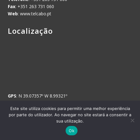
Fax
: +351 263 731 060
Web
: www.telcabo.pt
Localização
GPS
: N 39.07357º W 8.99321º
Este site utiliza cookies para permitir uma melhor experiência
por parte do utilizador. Ao navegar no site estará a consentir a
sua utilização.
Copyright © 2008 Telcabo, Telecomunicações e Electricidade, SA. -
Ok
Todos os direitos reservados.