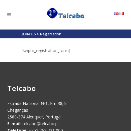
JOIN US
>
Registration
[swpm_registration_form]
Telcabo
Estrada Nacional Nº1, Km 38,6
Cheganças
2580-374 Alenquer, Portugal
E-mail
:
telcabo@telcabo.pt
Telefone
: +351 263 731 000