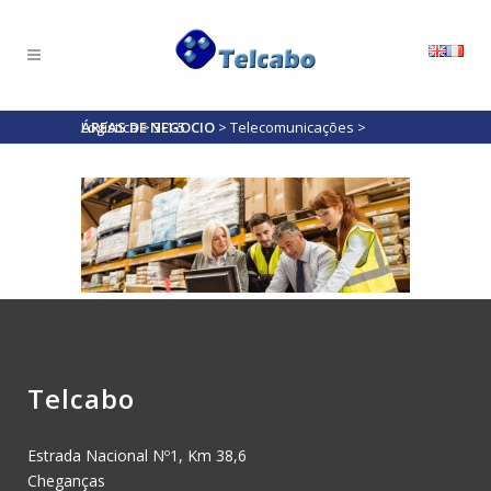
ÁREAS DE NEGOCIO
Logística
>
3-1-5
>
Telecomunicações
>
Telcabo
Estrada Nacional Nº1, Km 38,6
Cheganças