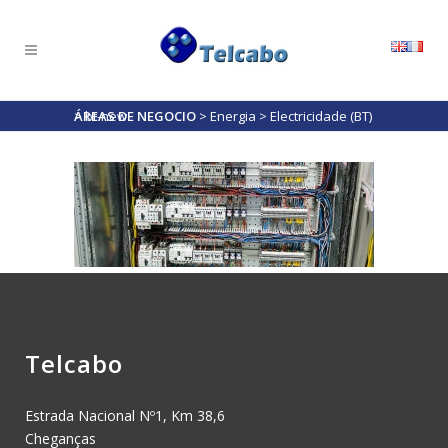
ÁREAS DE NEGOCIO
>
bt-new
>
Energia
>
Electricidade (BT)
Telcabo
Estrada Nacional Nº1, Km 38,6
Cheganças