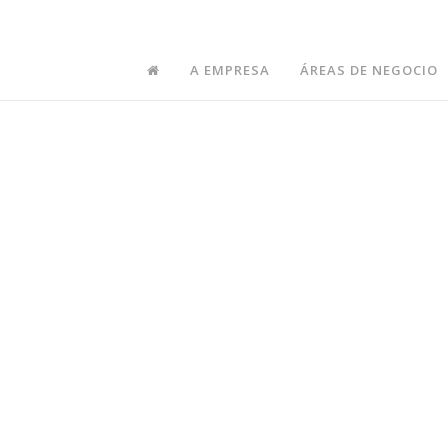
igo de Ética_Rev.C
A EMPRESA
ÁREAS DE NEGOCIO