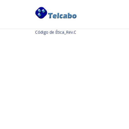
A EMPRESA
>
Governance
>
Código de Conduta
>
Cód
Código de Ética_Rev.C