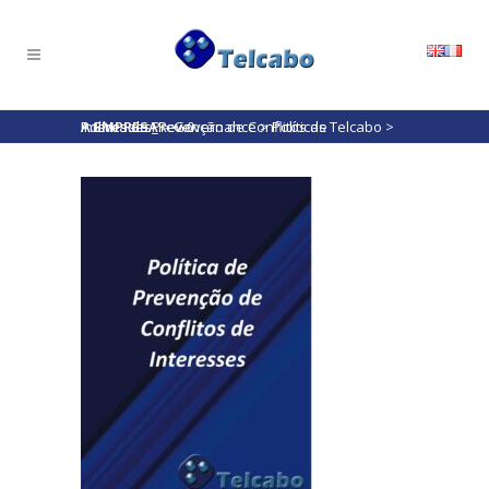
A EMPRESA
Política de Prevenção de Conflitos de Interesses_Rev.0
>
Governance
>
Políticas Telcabo
>