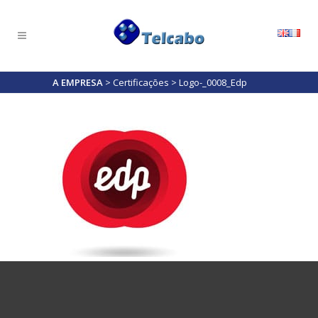
A EMPRESA
>
Certificações
>
Logo-_0008_Edp