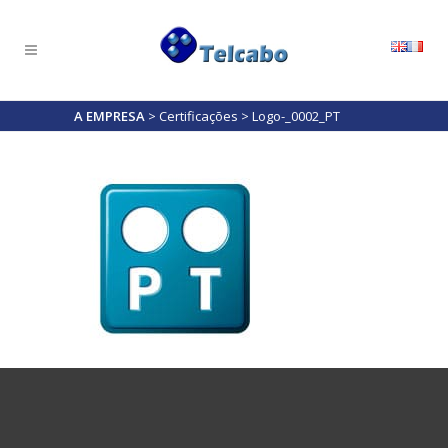
A EMPRESA
>
Certificações
>
Logo-_0002_PT