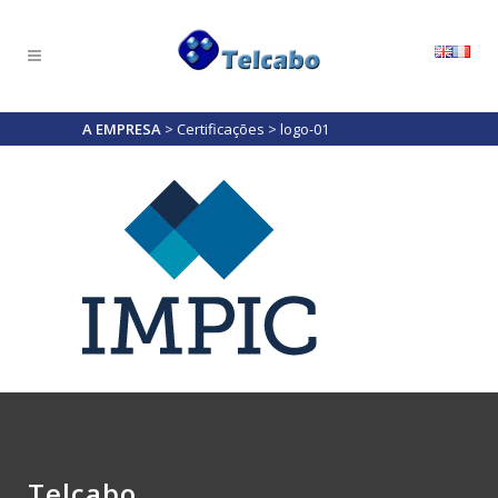
A EMPRESA
>
Certificações
>
logo-01
Telcabo