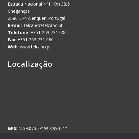
Estrada Nacional Nº1, Km 38,6
Cheganças
2580-374 Alenquer, Portugal
E-mail
:
telcabo@telcabo.pt
Telefone
: +351 263 731 000
Fax
: +351 263 731 060
Web
: www.telcabo.pt
Localização
GPS
: N 39.07357º W 8.99321º